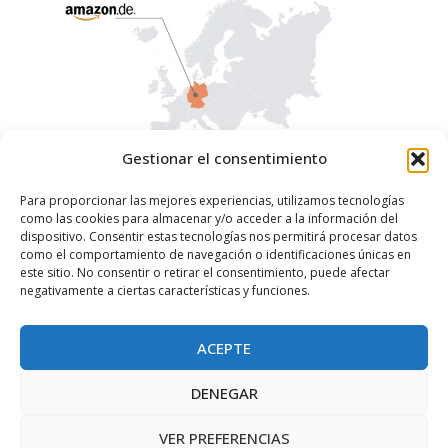
Gestionar el consentimiento
Para proporcionar las mejores experiencias, utilizamos tecnologías
Cómo vender en Amazon Alemania: Una guía
como las cookies para almacenar y/o acceder a la información del
dispositivo. Consentir estas tecnologías nos permitirá procesar datos
completa
como el comportamiento de navegación o identificaciones únicas en
este sitio. No consentir o retirar el consentimiento, puede afectar
Introducción Amazon DE, el segundo mercado más grande a
negativamente a ciertas características y funciones.
nivel mundial después de Amazon EE.UU., ofrece
oportunidades inigualables para los vendedores que buscan
ACEPTE
Este sitio web utiliza cookies funcionales y de
expandirse en Europa.
seguimiento para mejorar su experiencia
DENEGAR
web.
SEGUIR LEYENDO
ACEPTE
VER PREFERENCIAS