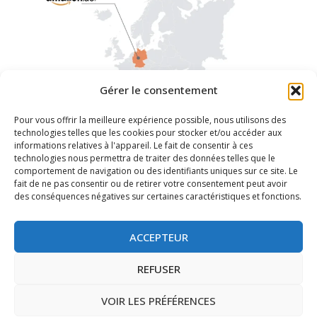
Gérer le consentement
Pour vous offrir la meilleure expérience possible, nous utilisons des
technologies telles que les cookies pour stocker et/ou accéder aux
Comment vendre sur Amazon Allemagne : Un
informations relatives à l'appareil. Le fait de consentir à ces
technologies nous permettra de traiter des données telles que le
guide complet
comportement de navigation ou des identifiants uniques sur ce site. Le
fait de ne pas consentir ou de retirer votre consentement peut avoir
Introduction Amazon DE, la deuxième plus grande place de
des conséquences négatives sur certaines caractéristiques et fonctions.
marché au monde après Amazon US, offre des opportunités
inégalées aux vendeurs qui cherchent à se développer en
ACCEPTEUR
Ce site web utilise des cookies fonctionnels
Europe.
et de suivi pour améliorer votre expérience
REFUSER
web.
LIRE LA SUITE
ACCEPTEUR
VOIR LES PRÉFÉRENCES