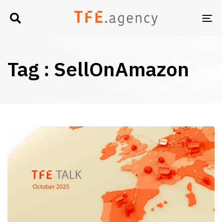
TO
NA
Tag : SellOnAmazon