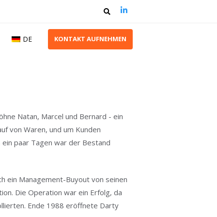
DE
K
O
N
T
A
K
T
A
U
F
N
E
H
M
E
N
Söhne Natan, Marcel und Bernard - ein
kauf von Waren, und um Kunden
ch ein paar Tagen war der Bestand
.
ch ein Management-Buyout von seinen
ion. Die Operation war ein Erfolg, da
ollierten. Ende 1988 eröffnete Darty