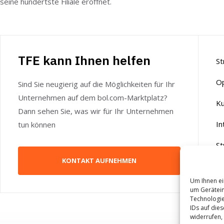
seine hundertste Filiale eröffnet.
TFE kann Ihnen helfen
St
Op
Sind Sie neugierig auf die Möglichkeiten für Ihr
Unternehmen auf dem bol.com-Marktplatz?
Ku
Dann sehen Sie, was wir für Ihr Unternehmen
In
tun können
St
KONTAKT AUFNEHMEN
W
Um Ihnen ei
um Gerätein
Technologie
IDs auf die
widerrufen,