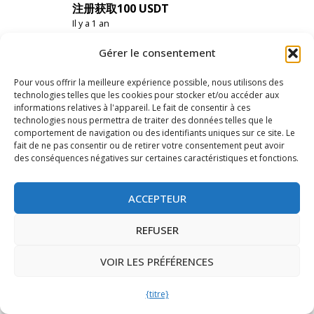
注册获取100 USDT
Il y a 1 an
Merci pour votre partage. J'ai lu beaucoup
Gérer le consentement
de vos articles de blog, cool, votre blog est
très bon.
Pour vous offrir la meilleure expérience possible, nous utilisons des
technologies telles que les cookies pour stocker et/ou accéder aux
informations relatives à l'appareil. Le fait de consentir à ces
technologies nous permettra de traiter des données telles que le
Registro
comportement de navigation ou des identifiants uniques sur ce site. Le
Il y a 1 an
fait de ne pas consentir ou de retirer votre consentement peut avoir
des conséquences négatives sur certaines caractéristiques et fonctions.
Votre article m'a beaucoup aidé, y a-t-il
d'autres contenus similaires ? Je vous
remercie.
ACCEPTEUR
Ce site web utilise des cookies fonctionnels
et de suivi pour améliorer votre expérience
REFUSER
web.
Inscreva-se
Il y a 1 an
ACCEPTEUR
VOIR LES PRÉFÉRENCES
Votre point de vue m'a interpellé et m'a
paru très intéressant. Je vous remercie. J'ai
{titre}
une question à vous poser.