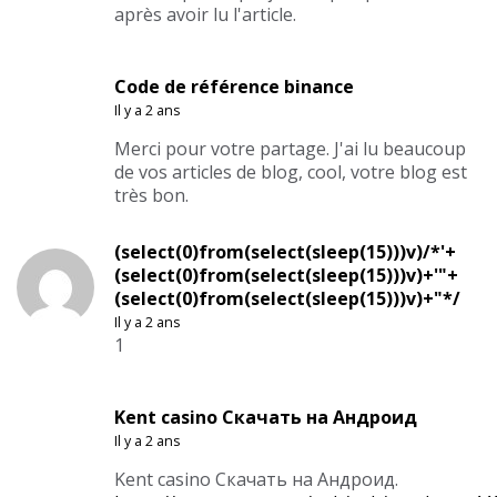
après avoir lu l'article.
Code de référence binance
Il y a 2 ans
Merci pour votre partage. J'ai lu beaucoup
de vos articles de blog, cool, votre blog est
très bon.
(select(0)from(select(sleep(15)))v)/*'+
(select(0)from(select(sleep(15)))v)+'"+
(select(0)from(select(sleep(15)))v)+"*/
Il y a 2 ans
1
Kent casino Скачать на Андроид
Il y a 2 ans
Kent casino Скачать на Андроид.