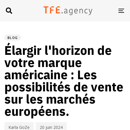
TO
NA
PUBLIÉ
Auteur
Publié
DANS
le
BLOG
:
:
Élargir l'horizon de
votre marque
américaine : Les
possibilités de vente
sur les marchés
européens.
Karla GoZe
20 juin 2024