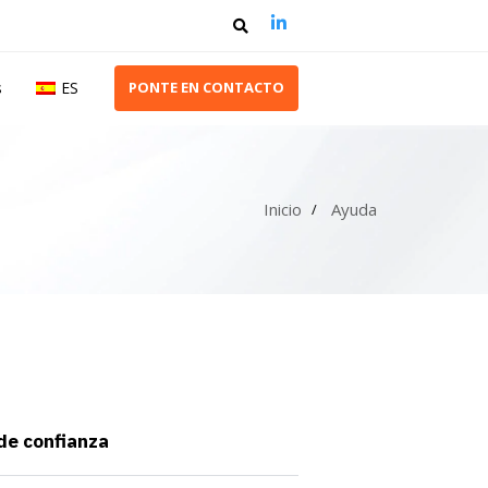
s
ES
P
O
N
T
E
E
N
C
O
N
T
A
C
T
O
Inicio
Ayuda
 de confianza