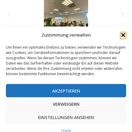
Zustimmung verwalten
Um Ihnen ein optimales Erlebnis zu bieten, verwenden wir Technologien
wie Cookies, um Geräteinformationen zu speichern und/oder darauf
zuzugreifen. Wenn Sie diesen Technologien zustimmen, können wir
Daten wie das Surfverhalten oder eindeutige IDs auf dieser Website
verarbeiten. Wenn Sie Ihre Zustimmung nicht erteilen oder widerrufen,
können bestimmte Funktionen beeinträchtigt werden.
(Junior) Marktplatz Projektleiter
AKZEPTIEREN
Diese Website verwendet funktionale und
Tracking-Cookies, um Ihr Web-Erlebnis zu
TFE ist auf der Suche nach einem Projektleiter. In dieser
VERWEIGERN
verbessern.
Position leiten Sie das Team und die Auszubildenden, Sie
AKZEPTIEREN
EINSTELLUNGEN ANSEHEN
behalten den Überblick über die verschiedenen Projekte und
Sie sind der Sparringspartner unserer Kunden.
{Titel}