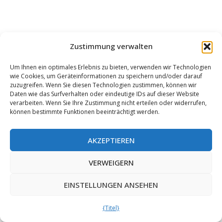
Zustimmung verwalten
Um Ihnen ein optimales Erlebnis zu bieten, verwenden wir Technologien
wie Cookies, um Geräteinformationen zu speichern und/oder darauf
zuzugreifen. Wenn Sie diesen Technologien zustimmen, können wir
Daten wie das Surfverhalten oder eindeutige IDs auf dieser Website
verarbeiten. Wenn Sie Ihre Zustimmung nicht erteilen oder widerrufen,
können bestimmte Funktionen beeinträchtigt werden.
AKZEPTIEREN
Diese Website verwendet funktionale und
Tracking-Cookies, um Ihr Web-Erlebnis zu
VERWEIGERN
verbessern.
AKZEPTIEREN
EINSTELLUNGEN ANSEHEN
{Titel}