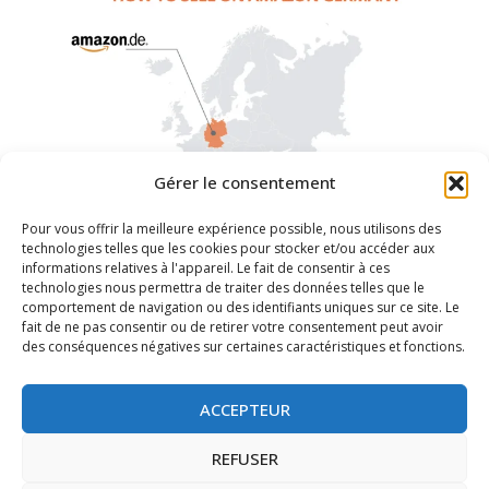
Gérer le consentement
Pour vous offrir la meilleure expérience possible, nous utilisons des
technologies telles que les cookies pour stocker et/ou accéder aux
Comment vendre sur Amazon Allemagne : Un
informations relatives à l'appareil. Le fait de consentir à ces
technologies nous permettra de traiter des données telles que le
guide complet
comportement de navigation ou des identifiants uniques sur ce site. Le
fait de ne pas consentir ou de retirer votre consentement peut avoir
Introduction Amazon DE, la deuxième plus grande place de
des conséquences négatives sur certaines caractéristiques et fonctions.
marché au monde après Amazon US, offre des opportunités
inégalées aux vendeurs qui cherchent à se développer en
ACCEPTEUR
Ce site web utilise des cookies fonctionnels
Europe.
et de suivi pour améliorer votre expérience
REFUSER
web.
LIRE LA SUITE