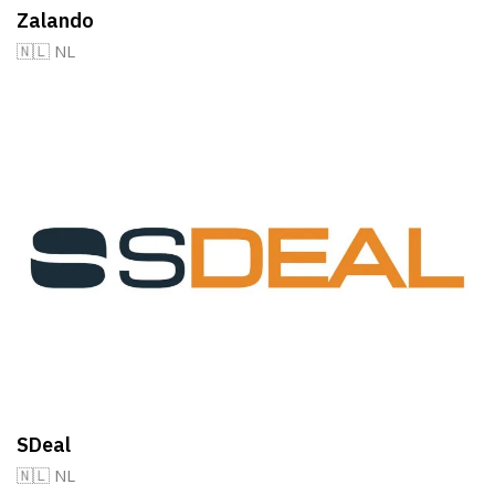
Zalando
🇳🇱 NL
SDeal
🇳🇱 NL