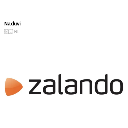
Naduvi
🇳🇱 NL