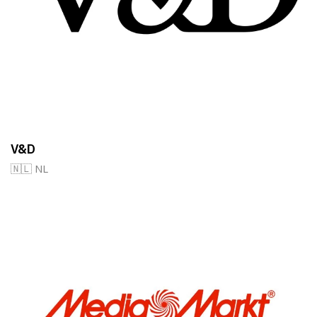
V&D
🇳🇱 NL