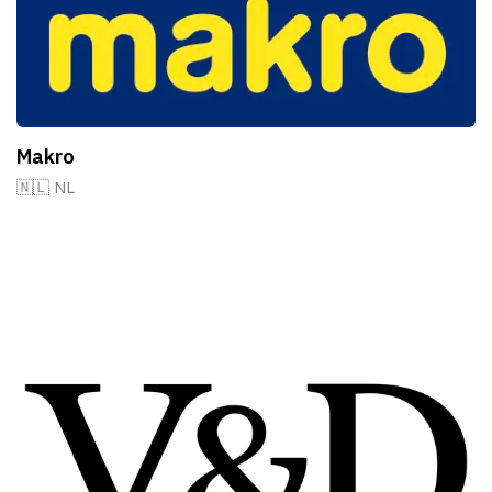
Makro
🇳🇱 NL